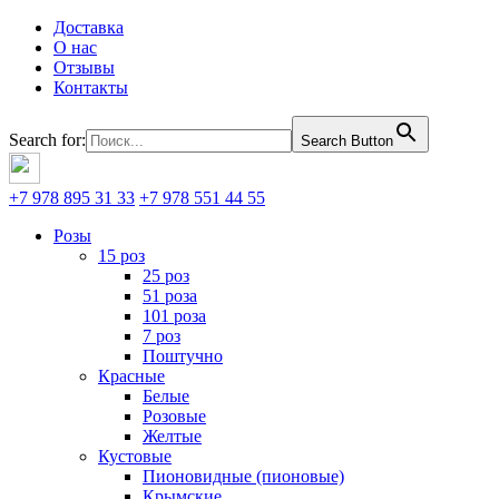
Доставка
О нас
Отзывы
Контакты
Search for:
Search Button
+7 978 895 31 33
+7 978 551 44 55
Розы
15 роз
25 роз
51 роза
101 роза
7 роз
Поштучно
Красные
Белые
Розовые
Желтые
Кустовые
Пионовидные (пионовые)
Крымские