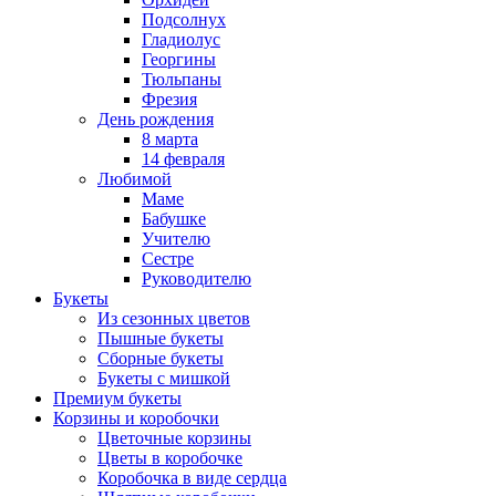
Подсолнух
Гладиолус
Георгины
Тюльпаны
Фрезия
День рождения
8 марта
14 февраля
Любимой
Маме
Бабушке
Учителю
Сестре
Руководителю
Букеты
Из сезонных цветов
Пышные букеты
Сборные букеты
Букеты с мишкой
Премиум букеты
Корзины и коробочки
Цветочные корзины
Цветы в коробочке
Коробочка в виде сердца