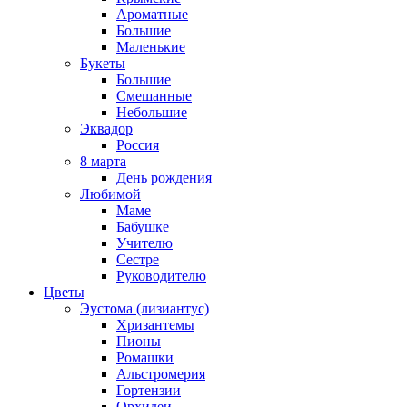
Ароматные
Большие
Маленькие
Букеты
Большие
Смешанные
Небольшие
Эквадор
Россия
8 марта
День рождения
Любимой
Маме
Бабушке
Учителю
Сестре
Руководителю
Цветы
Эустома (лизиантус)
Хризантемы
Пионы
Ромашки
Альстромерия
Гортензии
Орхидеи