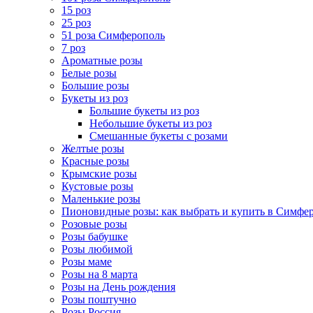
15 роз
25 роз
51 роза Симферополь
7 роз
Ароматные розы
Белые розы
Большие розы
Букеты из роз
Большие букеты из роз
Небольшие букеты из роз
Смешанные букеты с розами
Желтые розы
Красные розы
Крымские розы
Кустовые розы
Маленькие розы
Пионовидные розы: как выбрать и купить в Симфе
Розовые розы
Розы бабушке
Розы любимой
Розы маме
Розы на 8 марта
Розы на День рождения
Розы поштучно
Розы Россия