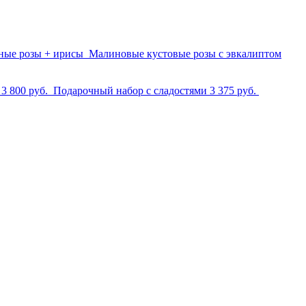
ные розы + ирисы
Малиновые кустовые розы с эвкалиптом
м
3 800 руб.
Подарочный набор с сладостями
3 375 руб.