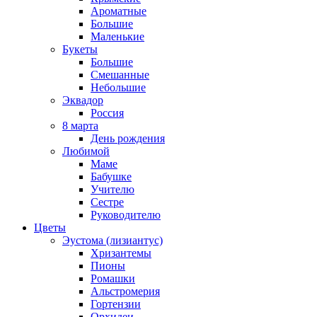
Ароматные
Большие
Маленькие
Букеты
Большие
Смешанные
Небольшие
Эквадор
Россия
8 марта
День рождения
Любимой
Маме
Бабушке
Учителю
Сестре
Руководителю
Цветы
Эустома (лизиантус)
Хризантемы
Пионы
Ромашки
Альстромерия
Гортензии
Орхидеи