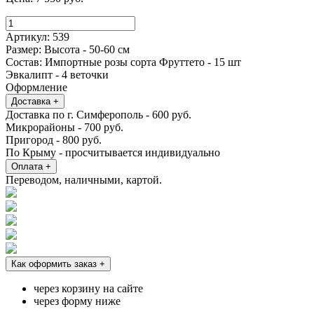
Количество
товара
Артикул:
539
Нежная
Размер:
Высота - 50-60 см
роза
Состав:
Импортные розы сорта Фруттето - 15 шт
Фруттето
Эвкалипт - 4 веточки
с
Оформление
эвкалиптом
Доставка
+
Доставка по г. Симферополь - 600 руб.
Микрорайоны - 700 руб.
Пригород - 800 руб.
По Крыму - просчитывается индивидуально
Оплата
+
Переводом, наличными, картой.
Как оформить заказ
+
через корзину на сайте
через форму ниже