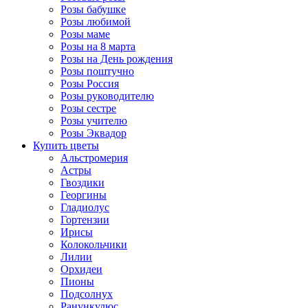
Розы бабушке
Розы любимой
Розы маме
Розы на 8 марта
Розы на День рождения
Розы поштучно
Розы Россия
Розы руководителю
Розы сестре
Розы учителю
Розы Эквадор
Купить цветы
Альстромерия
Астры
Гвоздики
Георгины
Гладиолус
Гортензии
Ирисы
Колокольчики
Лилии
Орхидеи
Пионы
Подсолнух
Ранункулюс