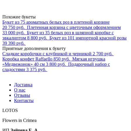
Похожие букеты
Букет из 75 ароматных белых роз в плетеной корзине
20 750 руб.
Плетенная корзина с цветочным оформлением
33 000 руб.
Букет из 35 белых роз в шляпной коробке с
эвкалиптом
8 800 руб.
Букет из 101 импортной красной розы
39 390 руб.
Приятные дополнения к букету
Сладкие коробочки с клубникой и черникой
2 700 руб.
Коробка конфет Raffaello
850 руб.
Мягкая игрушка
«Медвежонок» 40 см
3 800 руб.
Подарочный набор с
сладостями
3 375 руб.
Доставка
О нас
Отзывы
Контакты
LOTOS
Flowers in Crimea
ИП
Зайцева Е. А.