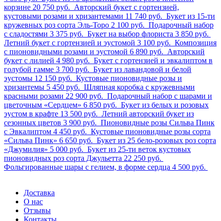
корзине
20 750 руб.
Авторский букет с гортензией,
кустовыми розами и хризантемами
11 740 руб.
Букет из 15-ти
кружевных роз сорта Эль-Торо
2 100 руб.
Подарочный набор
с сладостями
3 375 руб.
Букет на выбор флориста
3 850 руб.
Летний букет с гортензией и эустомой
3 100 руб.
Композиция
с пионовидными розами и эустомой
6 890 руб.
Авторский
букет с лилией
4 980 руб.
Букет с гортензией и эвкалиптом в
голубой гамме
3 700 руб.
Букет из лавандовой и белой
эустомы
12 150 руб.
Кустовые пионовидные розы и
хризантемы
5 450 руб.
Шляпная коробка с кружевными
красными розами
22 900 руб.
Подарочный набор с шарами и
цветочным «Сердцем»
6 850 руб.
Букет из белых и розовых
эустом в крафте
13 500 руб.
Летний авторский букет из
сезонных цветов
3 900 руб.
Пионовидные розы Сильва Пинк
с Эвкалиптом
4 450 руб.
Кустовые пионовидные розы сорта
«Сильва Пинк»
6 650 руб.
Букет из 25 бело-розовых роз сорта
«Джумилия»
5 000 руб.
Букет из 25-ти веток кустовых
пионовидных роз сорта Джульетта
22 250 руб.
Фольгированные шары с гелием, в форме сердца
4 500 руб.
Доставка
О нас
Отзывы
Контакты