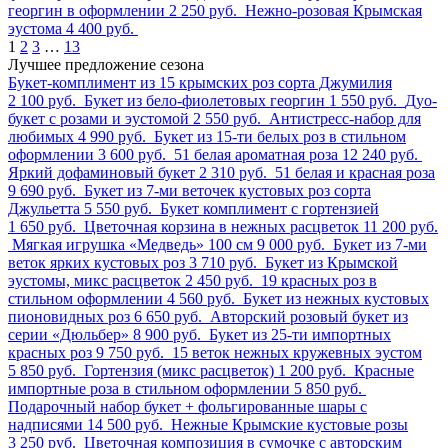
георгин в оформлении
2 250 руб.
Нежно-розовая Крымская
эустома
4 400 руб.
1
2
3
…
13
Лучшее предложение сезона
Букет-комплимент из 15 крымских роз сорта Джумилия
2 100 руб.
Букет из бело-фиолетовых георгин
1 550 руб.
Дуо-
букет с розами и эустомой
2 550 руб.
Антистресс-набор для
любимых
4 990 руб.
Букет из 15-ти белых роз в стильном
оформлении
3 600 руб.
51 белая ароматная роза
12 240 руб.
Яркий дофаминовый букет
2 310 руб.
51 белая и красная роза
9 690 руб.
Букет из 7-ми веточек кустовых роз сорта
Джульетта
5 550 руб.
Букет комплимент с гортензией
1 650 руб.
Цветочная корзина в нежных расцветок
11 200 руб.
Мягкая игрушка «Медведь» 100 см
9 000 руб.
Букет из 7-ми
веток ярких кустовых роз
3 710 руб.
Букет из Крымской
эустомы, микс расцветок
2 450 руб.
19 красных роз в
стильном оформлении
4 560 руб.
Букет из нежных кустовых
пионовидных роз
6 650 руб.
Авторский розовый букет из
серии «Дюльбер»
8 900 руб.
Букет из 25-ти импортных
красных роз
9 750 руб.
15 веток нежных кружевных эустом
5 850 руб.
Гортензия (микс расцветок)
1 200 руб.
Красные
импортные роза в стильном оформлении
5 850 руб.
Подарочный набор букет + фольгированные шары с
надписями
14 500 руб.
Нежные Крымские кустовые розы
3 250 руб.
Цветочная композиция в сумочке с авторским