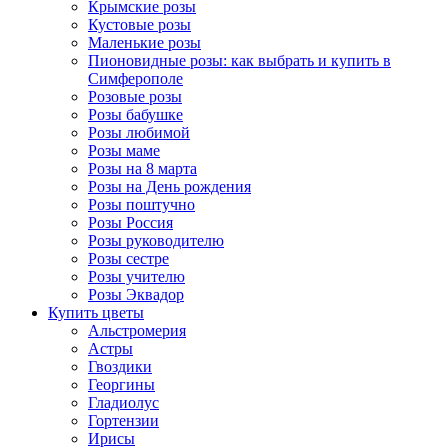
Крымские розы
Кустовые розы
Маленькие розы
Пионовидные розы: как выбрать и купить в
Симферополе
Розовые розы
Розы бабушке
Розы любимой
Розы маме
Розы на 8 марта
Розы на День рождения
Розы поштучно
Розы Россия
Розы руководителю
Розы сестре
Розы учителю
Розы Эквадор
Купить цветы
Альстромерия
Астры
Гвоздики
Георгины
Гладиолус
Гортензии
Ирисы