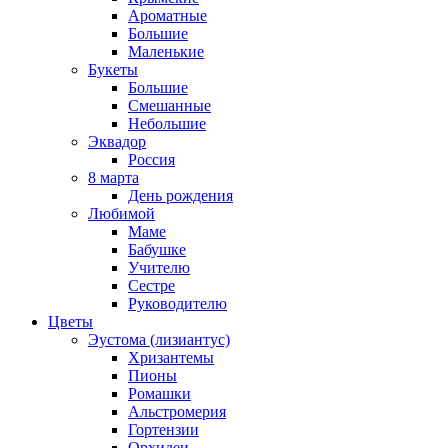
Ароматные
Большие
Маленькие
Букеты
Большие
Смешанные
Небольшие
Эквадор
Россия
8 марта
День рождения
Любимой
Маме
Бабушке
Учителю
Сестре
Руководителю
Цветы
Эустома (лизиантус)
Хризантемы
Пионы
Ромашки
Альстромерия
Гортензии
Орхидеи