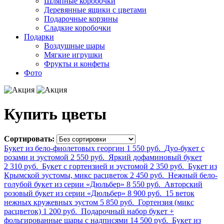
Шляпные коробочки
Деревянные ящики с цветами
Подарочные корзины
Сладкие коробочки
Подарки
Воздушные шары
Мягкие игрушки
Фрукты и конфеты
Фото
Купить цветы
Сортировать:
Букет из бело-фиолетовых георгин
1 550 руб.
Дуо-букет с
розами и эустомой
2 550 руб.
Яркий дофаминовый букет
2 310 руб.
Букет с гортензией и эустомой
2 350 руб.
Букет из
Крымской эустомы, микс расцветок
2 450 руб.
Нежный бело-
голубой букет из серии «Дюльбер»
8 550 руб.
Авторский
розовый букет из серии «Дюльбер»
8 900 руб.
15 веток
нежных кружевных эустом
5 850 руб.
Гортензия (микс
расцветок)
1 200 руб.
Подарочный набор букет +
фольгированные шары с надписями
14 500 руб.
Букет из