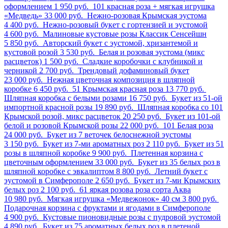
оформлением
1 950 руб.
101 красная роза + мягкая игрушка
«Медведь»
33 000 руб.
Нежно-розовая Крымская эустома
4 400 руб.
Нежно-розовый букет с гортензией и эустомой
4 600 руб.
Малиновые кустовые розы Классик Сенсейшн
5 850 руб.
Авторский букет с эустомой, хризантемой и
кустовой розой
3 530 руб.
Белая и розовая эустома (микс
расцветок)
1 500 руб.
Сладкие коробочки с клубникой и
черникой
2 700 руб.
Трендовый дофаминовый букет
23 000 руб.
Нежная цветочная композиция в шляпной
коробке
6 450 руб.
51 Крымская красная роза
13 770 руб.
Шляпная коробка с белыми розами
16 750 руб.
Букет из 51-ой
импортной красной розы
19 890 руб.
Шляпная коробка со 101
Крымской розой, микс расцветок
20 250 руб.
Букет из 101-ой
белой и розовой Крымской розы
22 000 руб.
101 Белая роза
24 000 руб.
Букет из 7 веточек белоснежной эустомы
3 150 руб.
Букет из 7-ми ароматных роз
2 110 руб.
Букет из 51
розы в шляпной коробке
9 900 руб.
Плетенная корзина с
цветочным оформлением
33 000 руб.
Букет из 35 белых роз в
шляпной коробке с эвкалиптом
8 800 руб.
Летний букет с
эустомой в Симферополе
2 650 руб.
Букет из 7-ми Крымских
белых роз
2 100 руб.
61 яркая розова роза сорта Аква
10 980 руб.
Мягкая игрушка «Медвежонок» 40 см
3 800 руб.
Подарочная корзина с фруктами и ягодами в Симферополе
4 900 руб.
Кустовые пионовидные розы с пудровой эустомой
4 890 руб.
Букет из 75 ароматных белых роз в плетеной