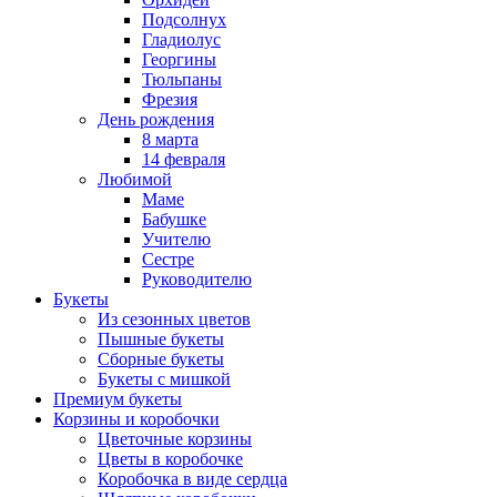
Подсолнух
Гладиолус
Георгины
Тюльпаны
Фрезия
День рождения
8 марта
14 февраля
Любимой
Маме
Бабушке
Учителю
Сестре
Руководителю
Букеты
Из сезонных цветов
Пышные букеты
Сборные букеты
Букеты с мишкой
Премиум букеты
Корзины и коробочки
Цветочные корзины
Цветы в коробочке
Коробочка в виде сердца