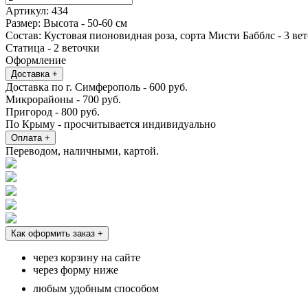
товара
Артикул:
434
Пионовидные
Размер:
Высота - 50-60 см
кустовые
Состав:
Кустовая пионовидная роза, сорта Мисти Бабблс - 3 ве
розы
Статица - 2 веточки
Мисти
Оформление
Баблс
Доставка
+
со
Доставка по г. Симферополь - 600 руб.
статицей
Микрорайоны - 700 руб.
Пригород - 800 руб.
По Крыму - просчитывается индивидуально
Оплата
+
Переводом, наличными, картой.
Как оформить заказ
+
через корзину на сайте
через форму ниже
любым удобным способом