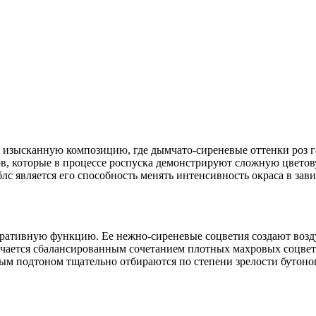
 изысканную композицию, где дымчато-сиреневые оттенки роз 
в, которые в процессе роспуска демонстрируют сложную цветову
лс является его способность менять интенсивность окраса в за
оративную функцию. Ее нежно-сиреневые соцветия создают возд
тличается сбалансированным сочетанием плотных махровых соцв
вым подтоном тщательно отбираются по степени зрелости бутоно