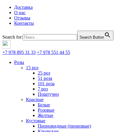
Доставка
О нас
Отзывы
Контакты
Search for:
Search Button
+7 978 895 31 33
+7 978 551 44 55
Розы
15 роз
25 роз
51 роза
101 роза
7 роз
Поштучно
Красные
Белые
Розовые
Желтые
Кустовые
Пионовидные (пионовые)
Крымские