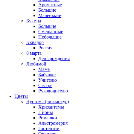
Ароматные
Большие
Маленькие
Букеты
Большие
Смешанные
Небольшие
Эквадор
Россия
8 марта
День рождения
Любимой
Маме
Бабушке
Учителю
Сестре
Руководителю
Цветы
Эустома (лизиантус)
Хризантемы
Пионы
Ромашки
Альстромерия
Гортензии
Орхидеи