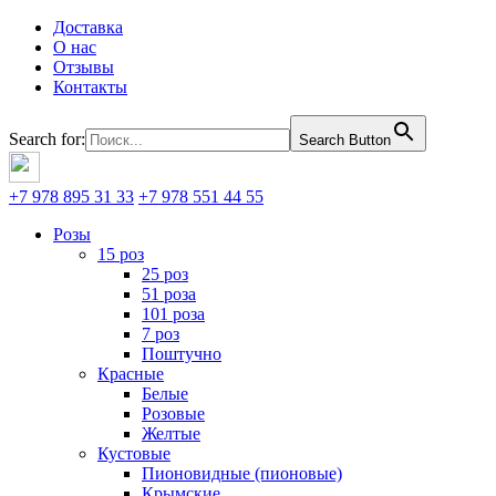
Доставка
О нас
Отзывы
Контакты
Search for:
Search Button
+7 978 895 31 33
+7 978 551 44 55
Розы
15 роз
25 роз
51 роза
101 роза
7 роз
Поштучно
Красные
Белые
Розовые
Желтые
Кустовые
Пионовидные (пионовые)
Крымские