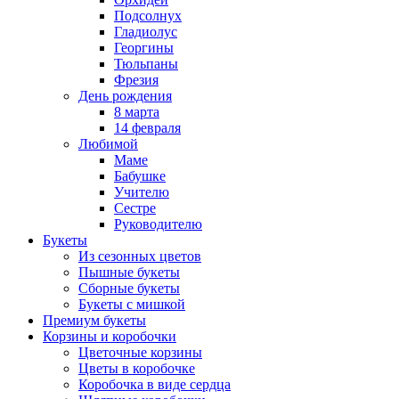
Подсолнух
Гладиолус
Георгины
Тюльпаны
Фрезия
День рождения
8 марта
14 февраля
Любимой
Маме
Бабушке
Учителю
Сестре
Руководителю
Букеты
Из сезонных цветов
Пышные букеты
Сборные букеты
Букеты с мишкой
Премиум букеты
Корзины и коробочки
Цветочные корзины
Цветы в коробочке
Коробочка в виде сердца