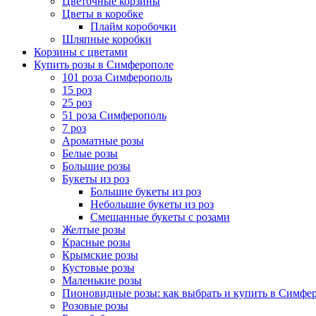
Цветочные корзины
Цветы в коробке
Плайм коробочки
Шляпные коробки
Корзины с цветами
Купить розы в Симферополе
101 роза Симферополь
15 роз
25 роз
51 роза Симферополь
7 роз
Ароматные розы
Белые розы
Большие розы
Букеты из роз
Большие букеты из роз
Небольшие букеты из роз
Смешанные букеты с розами
Желтые розы
Красные розы
Крымские розы
Кустовые розы
Маленькие розы
Пионовидные розы: как выбрать и купить в Симфе
Розовые розы