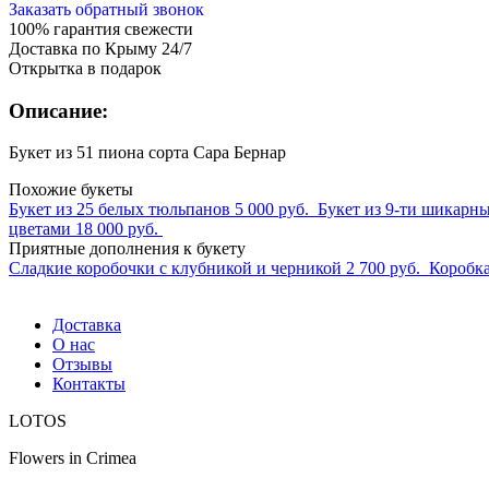
Заказать обратный звонок
100% гарантия свежести
Доставка по Крыму 24/7
Открытка в подарок
Описание:
Букет из 51 пиона сорта Сара Бернар
Похожие букеты
Букет из 25 белых тюльпанов
5 000 руб.
Букет из 9-ти шикарн
цветами
18 000 руб.
Приятные дополнения к букету
Сладкие коробочки с клубникой и черникой
2 700 руб.
Коробка
Доставка
О нас
Отзывы
Контакты
LOTOS
Flowers in Crimea