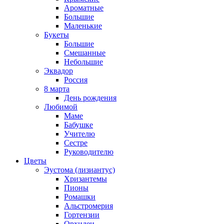
Ароматные
Большие
Маленькие
Букеты
Большие
Смешанные
Небольшие
Эквадор
Россия
8 марта
День рождения
Любимой
Маме
Бабушке
Учителю
Сестре
Руководителю
Цветы
Эустома (лизиантус)
Хризантемы
Пионы
Ромашки
Альстромерия
Гортензии
Орхидеи