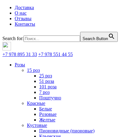
Доставка
О нас
Отзывы
Контакты
Search for:
Search Button
+7 978 895 31 33
+7 978 551 44 55
Розы
15 роз
25 роз
51 роза
101 роза
7 роз
Поштучно
Красные
Белые
Розовые
Желтые
Кустовые
Пионовидные (пионовые)
Крымские