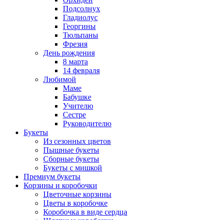
Подсолнух
Гладиолус
Георгины
Тюльпаны
Фрезия
День рождения
8 марта
14 февраля
Любимой
Маме
Бабушке
Учителю
Сестре
Руководителю
Букеты
Из сезонных цветов
Пышные букеты
Сборные букеты
Букеты с мишкой
Премиум букеты
Корзины и коробочки
Цветочные корзины
Цветы в коробочке
Коробочка в виде сердца