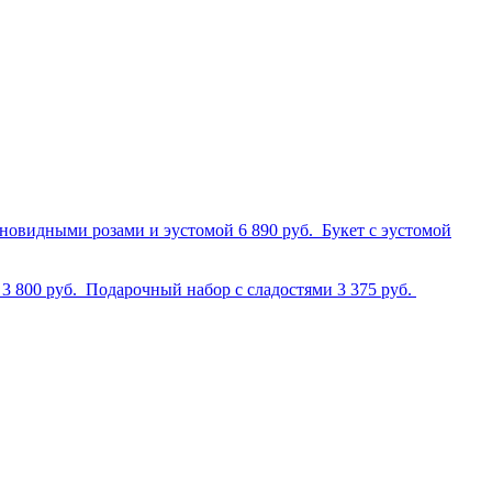
оновидными розами и эустомой
6 890 руб.
Букет с эустомой
м
3 800 руб.
Подарочный набор с сладостями
3 375 руб.