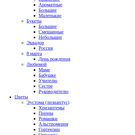
Ароматные
Большие
Маленькие
Букеты
Большие
Смешанные
Небольшие
Эквадор
Россия
8 марта
День рождения
Любимой
Маме
Бабушке
Учителю
Сестре
Руководителю
Цветы
Эустома (лизиантус)
Хризантемы
Пионы
Ромашки
Альстромерия
Гортензии
Орхидеи