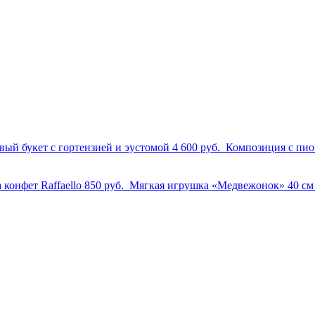
вый букет с гортензией и эустомой
4 600 руб.
Композиция с пи
 конфет Raffaello
850 руб.
Мягкая игрушка «Медвежонок» 40 с