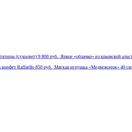
Статицы (сухоцвет)
9 800 руб.
Яркое «облачко» из крымской аль
 конфет Raffaello
850 руб.
Мягкая игрушка «Медвежонок» 40 с