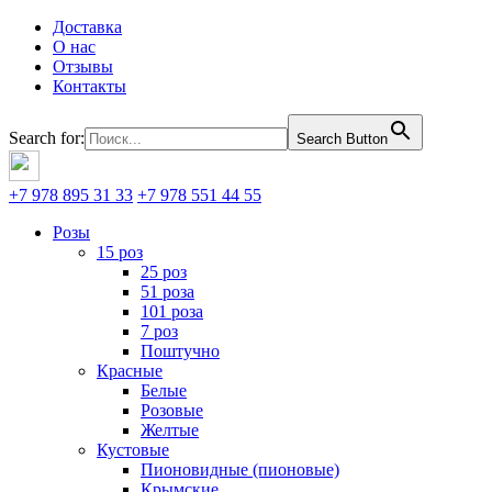
Доставка
О нас
Отзывы
Контакты
Search for:
Search Button
+7 978 895 31 33
+7 978 551 44 55
Розы
15 роз
25 роз
51 роза
101 роза
7 роз
Поштучно
Красные
Белые
Розовые
Желтые
Кустовые
Пионовидные (пионовые)
Крымские