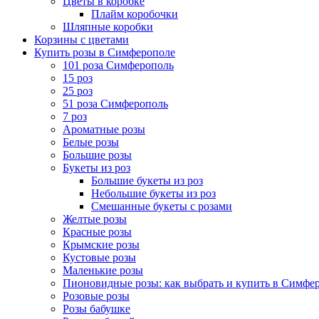
Цветы в коробке
Плайм коробочки
Шляпные коробки
Корзины с цветами
Купить розы в Симферополе
101 роза Симферополь
15 роз
25 роз
51 роза Симферополь
7 роз
Ароматные розы
Белые розы
Большие розы
Букеты из роз
Большие букеты из роз
Небольшие букеты из роз
Смешанные букеты с розами
Желтые розы
Красные розы
Крымские розы
Кустовые розы
Маленькие розы
Пионовидные розы: как выбрать и купить в Симфе
Розовые розы
Розы бабушке