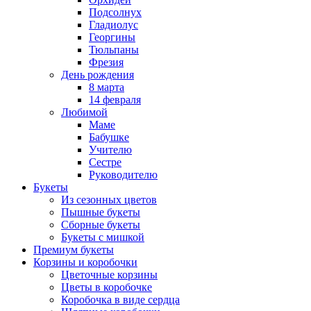
Подсолнух
Гладиолус
Георгины
Тюльпаны
Фрезия
День рождения
8 марта
14 февраля
Любимой
Маме
Бабушке
Учителю
Сестре
Руководителю
Букеты
Из сезонных цветов
Пышные букеты
Сборные букеты
Букеты с мишкой
Премиум букеты
Корзины и коробочки
Цветочные корзины
Цветы в коробочке
Коробочка в виде сердца