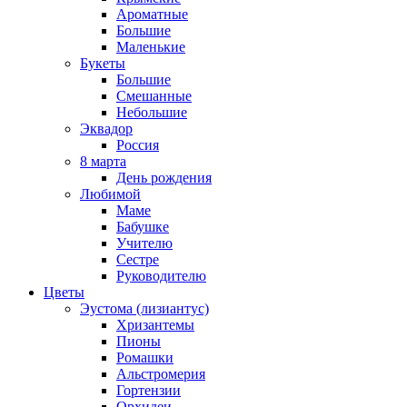
Ароматные
Большие
Маленькие
Букеты
Большие
Смешанные
Небольшие
Эквадор
Россия
8 марта
День рождения
Любимой
Маме
Бабушке
Учителю
Сестре
Руководителю
Цветы
Эустома (лизиантус)
Хризантемы
Пионы
Ромашки
Альстромерия
Гортензии
Орхидеи